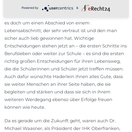
wenn es für die Schülerinnen und Schüler hier heute
Powered by
&
nicht, wie im Song, um einen Abschied ins All geht, geht
es doch um einen Abschied von einem
Lebensabschnitt, der sehr vertraut ist und den man
sicher auch lieb gewonnen hat. Wichtige
Entscheidungen stehen jetzt an – die ersten Schritte ins
Berufsleben oder weiter zur Schule – es sind die ersten
richtig großen Entscheidungen für ihren Lebensweg,
die die Schülerinnen und Schüler jetzt treffen müssen.
Auch dafür wünschte Haderlein ihnen alles Gute, dass
sie weiter Menschen an ihrer Seite haben, die sie
begleiten und stärken und dass sie sich in ihrem
weiteren Werdegang ebenso über Erfolge freuen
können wie heute.
Da es gerade um die Zukunft geht, waren auch Dr.
Michael Waasner, als Präsident der IHK Oberfranken,