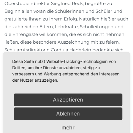
Oberstudiendirektor Siegfried Reck, begrüßte zu
Beginn allen voran die Schülerinnen und Schüler und
gratulierte ihnen zu ihrem Erfolg. Natürlich hieß er auch
die zahlreichen Eltern, Lehrkräfte, Schulleitungen und
die Ehrengäste willkommen, die es sich nicht nehmen
ließen, diese besondere Auszeichnung mit zu feiern.
Schulamtsdirektorin Cordula Haderlein bedankte sich
für die Gastfreundschaft im Gymnasium Fränkische
Diese Seite nutzt Website-Tracking-Technologien von
Schweiz bei Oberstudiendirektor Siegfried Reck und
Dritten, um ihre Dienste anzubieten, stetig zu
schloss sich seinen Glückwünschen an.
verbessern und Werbung entsprechend den Interessen
der Nutzer anzuzeigen.
Viele hatten in den vergangenen Jahren die
Schülerinnen und Schüler begleitet, unterstützt und
Akzeptieren
gefördert – ihr Kommen heute zeigt, dass ihnen die
jungen Leute wichtig sind. Vor allem aber ist es eine
Ablehnen
Leistung, die die Schülerinnen und Schüler selbst
geschafft hatten, indem sie sich immer wieder selbst
mehr
motiviert, sich aufgerafft und reingehängt haben. Auch