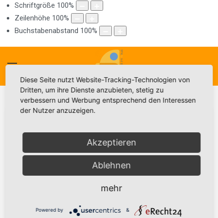
Schriftgröße
100
%
Zeilenhöhe
100
%
Buchstabenabstand
100
%
Diese Seite nutzt Website-Tracking-Technologien von
Dritten, um ihre Dienste anzubieten, stetig zu
verbessern und Werbung entsprechend den Interessen
der Nutzer anzuzeigen.
AK Mathematik Mittelschule
Akzeptieren
Der Arbeitskreis Mathematik wurde bayernweit
Ablehnen
eingerichtet, um den Mathematikunterricht durch
zentral gestützte, aber lokal durchgeführte
mehr
Fortbildungen zu stärken. Mathematische
Kompetenzen schaffen wesentliche
Powered by
&