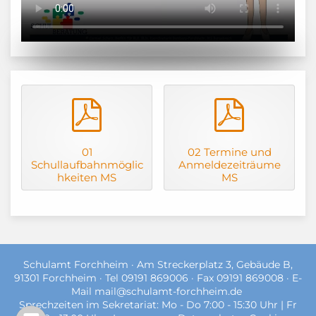
pdf
pdf
01
02 Termine und
Schullaufbahnmöglic
Anmeldezeiträume
hkeiten MS
MS
Schulamt Forchheim · Am Streckerplatz 3, Gebäude B,
91301 Forchheim · Tel 09191 869006 · Fax 09191 869008 · E-
Mail
mail@schulamt-forchheim.de
Sprechzeiten im Sekretariat: Mo - Do 7:00 - 15:30 Uhr | Fr