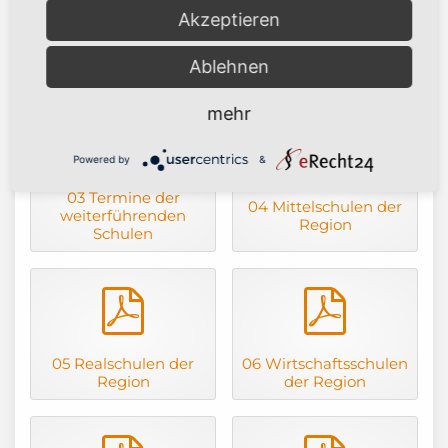
Akzeptieren
02
01 Fragenkatalog
Übertrittsbedingunge
Schulwahl
Ablehnen
n nach Klasse 4
mehr
pdf
pdf
Powered by
&
03 Termine der
04 Mittelschulen der
weiterführenden
Region
Schulen
pdf
pdf
05 Realschulen der
06 Wirtschaftsschulen
Region
der Region
pdf
pdf