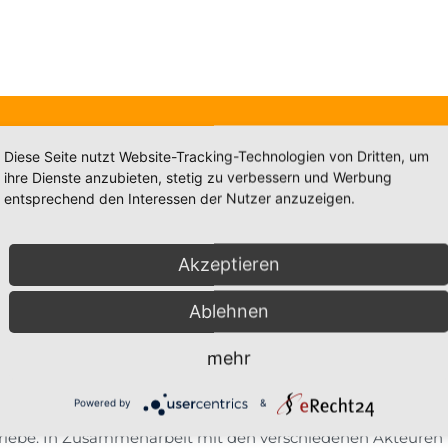
Schulamt
Aktuelles
Schulen
Lehrkräfte
Schüler
Diese Seite nutzt Website-Tracking-Technologien von Dritten, um
ihre Dienste anzubieten, stetig zu verbessern und Werbung
entsprechend den Interessen der Nutzer anzuzeigen.
Akzeptieren
Ablehnen
mehr
erk für partnerschaftliche Zusammenarbeit von Schule und Wi
gemeinsam Dr. Ewald Maier, Vorstandsvorsitzender der Spark
Powered by
&
Landkreis Forchheim. Zentrale Ziele sind einerseits die Ber
triebe. In Zusammenarbeit mit den verschiedenen Akteuren