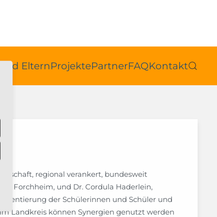
 und Eltern
Projekte
Partner
FAQ
Kontakt
rtschaft, regional verankert, bundesweit
asse Forchheim, und Dr. Cordula Haderlein,
ufsorientierung der Schülerinnen und Schüler und
 im Landkreis können Synergien genutzt werden