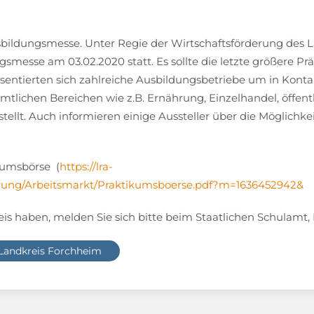
usbildungsmesse. Unter Regie der Wirtschaftsförderung des
smesse am 03.02.2020 statt. Es sollte die letzte größere Pr
sentierten sich zahlreiche Ausbildungsbetriebe um in Kon
ichen Bereichen wie z.B. Ernährung, Einzelhandel, öffentlic
tellt. Auch informieren einige Aussteller über die Möglichk
kumsbörse (
https://lra-
derung/Arbeitsmarkt/Praktikumsboerse.pdf?m=1636452942&
is haben, melden Sie sich bitte beim Staatlichen Schulamt, 
 Landkreis Forchheim